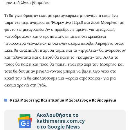
πριν από λίγες εβδομάδες.
Τι θα γίνει όμως αν έχουμε «μεταγραφικές μπουνιές» ή έστω ένα
μπρα ντε φερ, ανάμεσα σε Φλορεντίνο Πέρεθ και Ζοσέ Μουρίνιο, με
φόντο τις μεταγραφές; Αν ο πρόεδρος επιμείνει για μεταγραφή
«αεροδρομίου» και ο προπονητής επιμείνει ότι χρειάζεται
περισσότερα «εργαλεία» κι όχι έναν ακόμα ακριβοπληρωμένο σταρ;
Εκεί, θα αναζητηθεί η χρυσή τομή: και τα «εργαλεία» θα αγοραστούν
και πιθανότατα και ο Πέρεθ θα κάνει το «κομμάτι» του. Αλλά το
ποιος θα παίζει και πόσο θα παίζει, είναι στο χέρι του Μουρίνιο και
τότε θα δούμε αν μεγαλώνοντας μπορεί να βάλει λίγο νερό στο
κρασί του, ή θα απολαύσουμε μια «ωραία ατμόσφαιρα» για μια
ακόμα χρονιά στη Ρεάλ.
Ρεάλ Μαδρίτης: Και επίσημα Μαδριλένος ο Κουκουρέγια
Ακολουθήστε το
kathimerini.com.cy
στο Google News