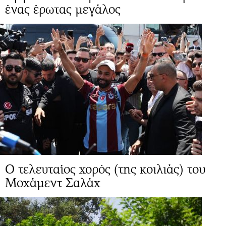
ένας έρωτας μεγάλος
Ο τελευταίος χορός (της κοιλιάς) του
Μοχάμεντ Σαλάχ