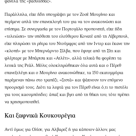
φανέλα της «βασίλισσας».
Παράλληλα, είχε ήδη υπογράψει με τον Ζοσέ Μουρίνιο και
περίμενε απλά την επανεκλογή του για να τον ανακοινώσει και
επίσημα. Σε συνεργασία με τον Πορτογάλο προπονητή, είχε ήδη
«τελειώσει» την υπόθεση του ελεύθερου Κονατέ από τη Λίβερπουλ,
είχε πληρώσει τη ρήτρα του Ντούμφρις από την Iντερ και έκανε την
«κλοπή» με τον Μπερνάρντο Σίλβα, που έφυγε από τη Σίτι και
φλέρταρε με Μπάρτσα και «Ατλέτι», αλλά τελικά θα φορέσει τα
λευκά της Ρεάλ. Μόλις ολοκληρώθηκαν όλα αυτά και ο Πέρεθ
επανεξελέγη και ο Μουρίνιο ανακοινώθηκε, τα 150 εκατομμύρια
παρέμεναν πάνω στο τραπέζι, «ζεστά» και ψάχνουν τον επόμενο
προορισμό τους. Διότι τα λεφτά για τον Πέρεθ είναι ό,τι το πιστόλι
για τους καουμπόηδες: άπαξ και βγει από τη θήκη του, τότε πρέπει
να χρησιμοποιηθεί.
Και ξαφνικά Κουκουρέγια
Αντί όμως για Ολίσε, για Aλβαρεζ ή για κάποιον άλλον, μας