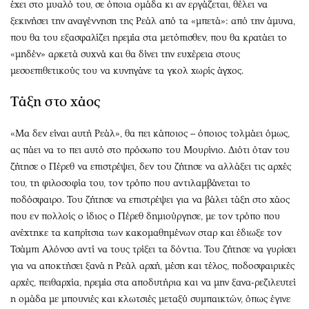
έχει στο μυαλό του, σε όποια ομάδα κι αν εργάζεται, θέλει να
ξεκινήσει την αναγέννηση της Ρεάλ από τα «μπετά»: από την άμυνα,
που θα του εξασφαλίζει ηρεμία στα μετόπισθεν, που θα κρατάει το
«μηδέν» αρκετά συχνά και θα δίνει την ευχέρεια στους
μεσοεπιθετικούς του να κυνηγάνε τα γκολ χωρίς άγχος.
Τάξη στο χάος
«Μα δεν είναι αυτή Ρεάλ», θα πει κάποιος – όποιος τολμάει όμως,
ας πάει να το πει αυτό στο πρόσωπο του Μουρίνιο. Διότι όταν του
ζήτησε ο Πέρεθ να επιστρέψει, δεν του ζήτησε να αλλάξει τις αρχές
του, τη φιλοσοφία του, τον τρόπο που αντιλαμβάνεται το
ποδόσφαιρο. Του ζήτησε να επιστρέψει για να βάλει τάξη στο χάος
που εν πολλοίς ο ίδιος ο Πέρεθ δημιούργησε, με τον τρόπο που
ανέχτηκε τα καπρίτσια των κακομαθημένων σταρ και έδιωξε τον
Τσάμπι Αλόνσο αντί να τους τρίξει τα δόντια. Του ζήτησε να γυρίσει
για να αποκτήσει ξανά η Ρεάλ αρχή, μέση και τέλος, ποδοσφαιρικές
αρχές, πειθαρχία, ηρεμία στα αποδυτήρια και να μην ξανα-ρεζιλευτεί
η ομάδα με μπουνιές και κλωτσιές μεταξύ συμπαικτών, όπως έγινε