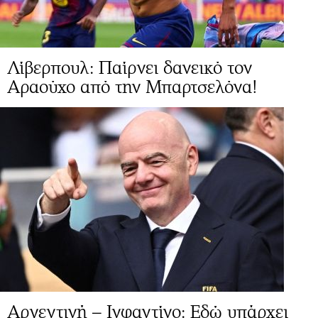
Λίβερπουλ: Παίρνει δανεικό τον
Αραούχο από την Μπαρτσελόνα!
Αργεντινή – Ινφαντίνο: Εδώ υπάρχει