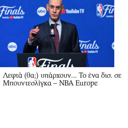
Λεφτά (θα;) υπάρχουν… Το ένα δισ. σε
Μπουντεσλίγκα – NBA Europe