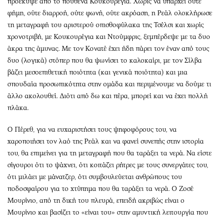
προέκυψε από το πουθενά Κουκουρέγια. Χωρίς να υπάρχει ούτε
φήμη, ούτε διαρροή, ούτε φωνή, ούτε ακρόαση, η Ρεάλ ολοκλήρωσε
τη μεταγραφή του αριστερού οπισθοφύλακα της Τσέλσι και χωρίς
χρονοτριβή, με Κουκουρέγια και Ντούμφρις, ξεμπέρδεψε με τα δυο
άκρα της άμυνας. Με τον Κονατέ έχει ήδη πάρει τον έναν από τους
δυο (λογικά) στόπερ που θα ψωνίσει το καλοκαίρι, με τον Σίλβα
βάζει μεσοεπιθετική ποιότητα (και γενικά ποιότητα) και μια
σπουδαία προσωπικότητα στην ομάδα και περιμένουμε να δούμε τι
άλλο ακολουθεί. Διότι από δω και πέρα, μπορεί και να έχει πολλή
πλάκα.
Ο Πέρεθ, για να ευχαριστήσει τους ψηφοφόρους του, να
χαροποιήσει τον λαό της Ρεάλ και να φανεί συνεπής στην ιστορία
του, θα επιμείνει για τη μεταγραφή που θα ταράξει τα νερά. Να είστε
σίγουροι ότι το ψάχνει, ότι κοιτάζει ρήτρες με τους συνεργάτες του,
ότι μιλάει με μάνατζερ, ότι συμβουλεύεται ανθρώπους του
ποδοσφαίρου για το χτύπημα που θα ταράξει τα νερά. Ο Ζοσέ
Μουρίνιο, από τη δική του πλευρά, επειδή ακριβώς είναι ο
Μουρίνιο και βασίζει το «είναι του» στην αμυντική λειτουργία που