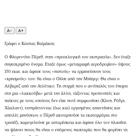
Περιβάλλον
Ταξίδια
Ελλάδα
Συνταγές
Κόσμος
Έξοδος
Παράξενα
Media
A−
A+
Πολιτισμός
Εκπομπές
Γράφει ο Κώστας Βαϊμάκης
Σινεμά
Wine routes
Θέατρο-Χορός
Podcasts
Ο Φλορεντίνο Πέρεθ, στην «προεκλογική του εκστρατεία», δεν έταξε
Μουσική
Uncut
συγκεκριμένο όνομα. Εταξε όμως «μεταγραφή αεροδρομίου» ύψους
150 εκατ. και άφησε τους «πιστούς» να ερμηνεύσουν τους
Εικαστικά
Προσφορές
«χρησμούς» του: θα είναι ο Ολίσε από την Μπάγερ; Θα είναι ο
Βιβλίο
Προσωπικότητες στην ''Κ''
Aλβαρεζ από την Ατλέτικο; Τη στιγμή που ο αντίπαλός του έπεφτε
Χειρόγραφα
Επιστολές
στη μια «λακκούβα» μετά την άλλη, τάζοντας προπονητές και
παίκτες με τους οποίους δεν είχε ποτέ συμφωνήσει (Κλοπ, Ρόδρι,
Χάαλαντ), εισπράττοντας (έως και) οργισμένες απαντήσεις και
απειλές μηνύσεων, ο Πέρεθ ακουμπούσε τα εκατομμύρια στο
τραπέζι, χαμογελούσε με αυταρέσκεια και άφηνε όλο τον πλανήτη
να ψάχνει ποιος θα είναι ο επόμενος παιχταράς που θα φορέσει τη