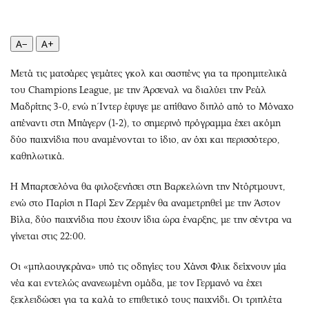
Περιβάλλον
Ταξίδια
Ελλάδα
Συνταγές
A−
A+
Κόσμος
Έξοδος
Παράξενα
Media
Μετά τις ματσάρες γεμάτες γκολ και σασπένς για τα προημιτελικά
Πολιτισμός
Εκπομπές
του Champions League, με την Άρσεναλ να διαλύει την Ρεάλ
Σινεμά
Wine routes
Μαδρίτης 3-0, ενώ η Ίντερ έφυγε με απίθανο διπλό από το Μόναχο
απέναντι στη Μπάγερν (1-2), το σημερινό πρόγραμμα έχει ακόμη
Θέατρο-Χορός
Podcasts
δύο παιχνίδια που αναμένονται το ίδιο, αν όχι και περισσότερο,
Μουσική
Uncut
καθηλωτικά.
Εικαστικά
Προσφορές
Βιβλίο
Προσωπικότητες στην ''Κ''
Η Μπαρτσελόνα θα φιλοξενήσει στη Βαρκελώνη την Ντόρτμουντ,
ενώ στο Παρίσι η Παρί Σεν Ζερμέν θα αναμετρηθεί με την Άστον
Χειρόγραφα
Επιστολές
Βίλα, δύο παιχνίδια που έχουν ίδια ώρα έναρξης, με την σέντρα να
γίνεται στις 22:00.
Οι «μπλαουγκράνα» υπό τις οδηγίες του Χάνσι Φλικ δείχνουν μία
νέα και εντελώς ανανεωμένη ομάδα, με τον Γερμανό να έχει
ξεκλειδώσει για τα καλά το επιθετικό τους παιχνίδι. Οι τριπλέτα