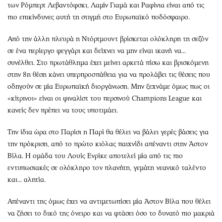
των Ρόμπερτ Λεβαντόφσκι, Λαμίν Γιαμά και Ραφίνια είναι από τις
πιο επικίνδυνες αυτή τη στιγμή στο Ευρωπαϊκό ποδόσφαιρο.
Από την άλλη πλευρά η Ντόρτμουντ βρίσκεται ολόκληρη τη σεζόν
σε ένα περίεργο φεγγάρι και δείχνει να μην είναι ικανή να...
συνέλθει. Στο πρωτάθλημα έχει μείνει αρκετά πίσω και βρισκόμενη
στην 8η θέση κάνει υπερπροσπάθεια για να προλάβει τις θέσεις που
οδηγούν σε μία Ευρωπαϊκή διοργάνωση. Μην ξεχνάμε όμως πως οι
«κίτρινοι» είναι οι φιναλίστ του περσινού Champions League και
κανείς δεν πρέπει να τους υποτιμάει.
Την ίδια ώρα στο Παρίσι η Παρί θα θέλει να βάλει γερές βάσεις για
την πρόκριση, από το πρώτο κιόλας παιχνίδι απέναντι στην Άστον
Βίλα. Η ομάδα του Λουίς Ενρίκε αποτελεί μία από τις πιο
εντυπωσιακές σε ολόκληρο τον πλανήτη, γεμάτη νεανικό ταλέντο
και... αλητία.
Απέναντι της όμως έχει να αντιμετωπίσει μία Άστον Βίλα που θέλει
να ζήσει το δικό της όνειρο και να φτάσει όσο το δυνατό πιο μακριά