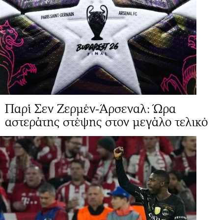
Παρί Σεν Ζερμέν-Άρσεναλ: Ώρα
αστεράτης στέψης στον μεγάλο τελικό