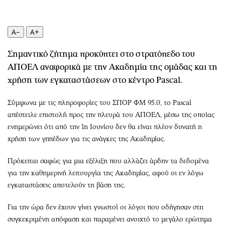
Περιβάλλον
Ταξίδια
Ελλάδα
Συνταγές
A−
A+
Κόσμος
Έξοδος
Παράξενα
Media
Σημαντικό ζήτημα προκύπτει στο στρατόπεδο του
Πολιτισμός
Εκπομπές
ΑΠΟΕΛ αναφορικά με την Ακαδημία της ομάδας και τη
Σινεμά
Wine routes
χρήση των εγκαταστάσεων στο κέντρο Pascal.
Θέατρο-Χορός
Podcasts
Σύμφωνα με τις πληροφορίες του ΣΠΟΡ ΦΜ 95.0, το Pascal
Μουσική
Uncut
απέστειλε επιστολή προς την πλευρά του ΑΠΟΕΛ, μέσω της οποίας
Εικαστικά
Προσφορές
ενημερώνει ότι από την 1η Ιουνίου δεν θα είναι πλέον δυνατή η
Βιβλίο
Προσωπικότητες στην ''Κ''
χρήση των γηπέδων για τις ανάγκες της Ακαδημίας.
Χειρόγραφα
Επιστολές
Πρόκειται σαφώς για μια εξέλιξη που αλλάζει άρδην τα δεδομένα
για την καθημερινή λειτουργία της Ακαδημίας, αφού οι εν λόγω
εγκαταστάσεις αποτελούν τη βάση της.
Για την ώρα δεν έχουν γίνει γνωστοί οι λόγοι που οδήγησαν στη
συγκεκριμένη απόφαση και παραμένει ανοιχτό το μεγάλο ερώτημα