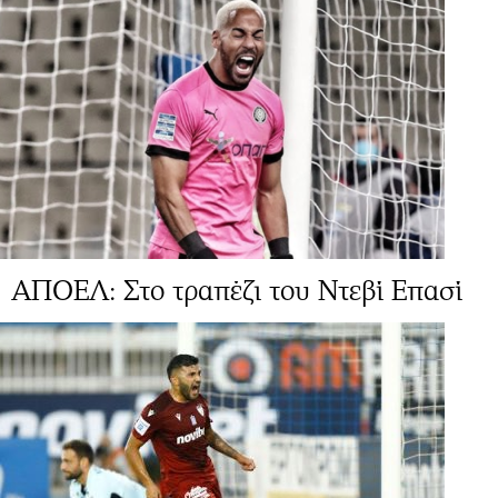
ΑΠΟΕΛ: Στο τραπέζι του Ντεβί Επασί