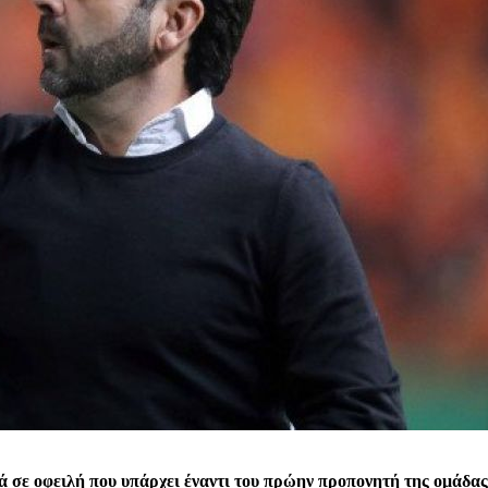
ε οφειλή που υπάρχει έναντι του πρώην προπονητή της ομάδας,