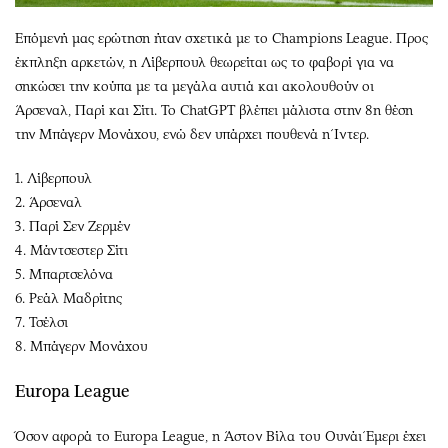
Επόμενή μας ερώτηση ήταν σχετικά με το Champions League. Προς
έκπληξη αρκετών, η Λίβερπουλ θεωρείται ως το φαβορί για να
σηκώσει την κούπα με τα μεγάλα αυτιά και ακολουθούν οι
Άρσεναλ, Παρί και Σίτι. Το ChatGPT βλέπει μάλιστα στην 8η θέση
την Μπάγερν Μονάχου, ενώ δεν υπάρχει πουθενά η Ίντερ.
1. Λίβερπουλ
2. Άρσεναλ
3. Παρί Σεν Ζερμέν
4. Μάντσεστερ Σίτι
5. Μπαρτσελόνα
6. Ρεάλ Μαδρίτης
7. Τσέλσι
8. Μπάγερν Μονάχου
Europa League
Όσον αφορά το Europa League, η Άστον Βίλα του Ουνάι Έμερι έχει