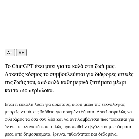
Περιβάλλον
Ταξίδια
Ελλάδα
Συνταγές
Κόσμος
Έξοδος
Παράξενα
Media
Πολιτισμός
Εκπομπές
Σινεμά
Wine routes
A−
A+
Θέατρο-Χορός
Podcasts
Μουσική
Uncut
Το ChatGPT έχει μπει για τα καλά στη ζωή μας.
Εικαστικά
Προσφορές
Αρκετός κόσμος το συμβουλεύεται για διάφορες πτυχές
της ζωής του, από απλά καθημερινά ζητήματα μέχρι
Βιβλίο
Προσωπικότητες στην ''Κ''
και τα πιο περίπλοκα.
Χειρόγραφα
Επιστολές
Είναι η εύκολη λύση για αρκετούς, αφού μέσω της τεχνολογίας
μπορείς να πάρεις βοήθεια για ορισμένα θέματα. Αρκεί ασφαλώς να
φιλτράρεις τα όσα σου λέει και να αντιλαμβάνεσαι πως πρόκειται για
έναν… υπολογιστή που απλώς προσπαθεί να βγάλει συμπεράσματα
μέσα από δημοσιεύματα, έρευνα, πιθανότητες και δεδομένα.