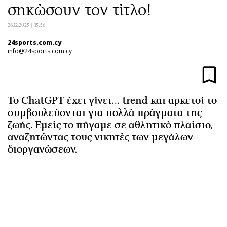
σηκώσουν τον τίτλο!
Αθλητισμός
Geek
Κύπρος
Νέα
26.12.2025 | 15:56
Ελλάδα
Κινητά-tablets
24sports.com.cy
info@24sports.com.cy
Διεθνή
Social
Κληρώσεις Allwyn
Αυτοκίνηση
Οικονομική
Αφιερώματα
Οικονομία
Πολιτική
Το ChatGPT έχει γίνει… trend και αρκετοί το
συμβουλεύονται για πολλά πράγματα της
Real Estate
Οικονομία
ζωής. Εμείς το πήγαμε σε αθλητικό πλαίσιο,
Επιχειρήσεις
Γενικά
αναζητώντας τους νικητές των μεγάλων
Αγορές
Αναδρομές
διοργανώσεων.
Money Review
Πρόσωπα
AstroBank Properties
Περιβάλλον
Trends
Good Life
Ενέργεια
Γυναίκα
Ναυτιλία
Showbiz