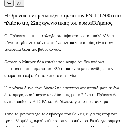
Περιβάλλον
Ταξίδια
A−
A+
Ελλάδα
Συνταγές
Η Ομόνοια αντιμετωπίζει σήμερα την ΕΝΠ (17:00) στο
Κόσμος
Έξοδος
πλαίσιο της 22ης αγωνιστικής του πρωταθλήματος.
Παράξενα
Media
Πολιτισμός
Εκπομπές
Οι Πράσινοι με τη ψυχολογία στα ύψη έχουν στο μυαλό βέβαια
Σινεμά
Wine routes
μόνο το τρίποντο, κόντρα σε ένα αντίπαλο ο οποίος είναι στην
τελευταία θέση της βαθμολογίας.
Θέατρο-Χορός
Podcasts
Μουσική
Uncut
Ωστόσο ο Μπεργκ ήδη έστειλε το μήνυμα ότι δεν υπάρχει
Εικαστικά
Προσφορές
υποτίμηση και η ομάδα του βλέπει παιχνίδι με παιχνίδι, με την
Βιβλίο
Προσωπικότητες στην ''Κ''
απαραίτητη σοβαρότητα και στόχο τη νίκη.
Χειρόγραφα
Επιστολές
Η συνέχεια όμως είναι δύσκολη με τέσσερα απαιτητικά ματς σε ένα
δεκαήμερο, αφού πέραν των δύο ματς με τη Ριέκα οι Πράσινοι θα
αντιμετωπίσουν ΑΠΟΕΛ και Απόλλωνα για το πρωτάθλημα.
Κακά τα μαντάτα για τον Εβάντρο που θα λείψει για τις επόμενες
τρεις εβδομάδες, αφού χτύπησε στην προπόνηση. Εκτός για σήμερα