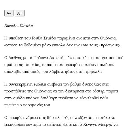
Περιβάλλον
Ταξίδια
Ελλάδα
Συνταγές
A−
A+
Κόσμος
Έξοδος
Παντελής Παντελή
Παράξενα
Media
Πολιτισμός
Εκπομπές
Η υπόθεση του Γουίλι Σεμέδο παραμένει ανοικτή στην Ομόνοια,
Σινεμά
Wine routes
ωστόσο τα δεδομένα μόνο εύκολα δεν είναι για τους «πράσινους».
Θέατρο-Χορός
Podcasts
Ο διεθνής με το Πράσινο Ακρωτήρι έχει στα χέρια του πρόταση από
Μουσική
Uncut
ομάδα της Τουρκίας, η οποία του προσφέρει σχεδόν διπλάσιες
Εικαστικά
Προσφορές
απολαβές από αυτές που λάμβανε φέτος στο «τριφύλλι».
Βιβλίο
Προσωπικότητες στην ''Κ''
Η συγκεκριμένη εξέλιξη ανεβάζει τον βαθμό δυσκολίας στις
Χειρόγραφα
Επιστολές
προσπάθειες της Ομόνοιας να τον διατηρήσει στο ρόστερ, παρότι
στην ομάδα υπάρχει ξεκάθαρη πρόθεση να εξαντληθεί κάθε
περιθώριο παραμονής του.
Οι επαφές ανάμεσα στις δύο πλευρές συνεχίζονται, με στόχο να
ξεκαθαρίσει σύντομα το σκηνικό, ώστε και ο Χένινγκ Μπεργκ να