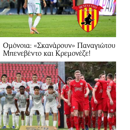
Ομόνοια: «Σκανάρουν» Παναγιώτου
Μπενεβέντο και Κρεμονέζε!