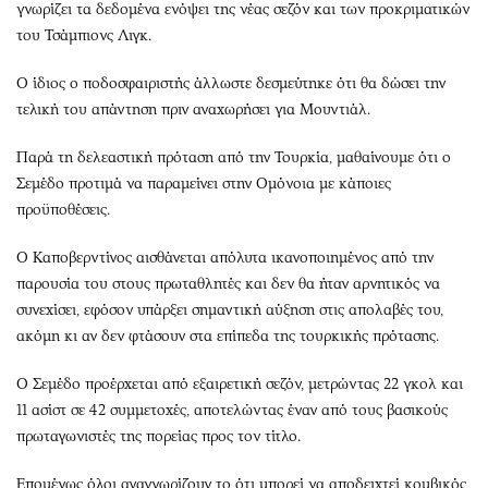
γνωρίζει τα δεδομένα ενόψει της νέας σεζόν και των προκριματικών
του Τσάμπιονς Λιγκ.
Ο ίδιος ο ποδοσφαιριστής άλλωστε δεσμεύτηκε ότι θα δώσει την
τελική του απάντηση πριν αναχωρήσει για Μουντιάλ.
Παρά τη δελεαστική πρόταση από την Τουρκία, μαθαίνουμε ότι ο
Σεμέδο προτιμά να παραμείνει στην Ομόνοια με κάποιες
προϋποθέσεις.
Ο Καποβερντίνος αισθάνεται απόλυτα ικανοποιημένος από την
παρουσία του στους πρωταθλητές και δεν θα ήταν αρνητικός να
συνεχίσει, εφόσον υπάρξει σημαντική αύξηση στις απολαβές του,
ακόμη κι αν δεν φτάσουν στα επίπεδα της τουρκικής πρότασης.
Ο Σεμέδο προέρχεται από εξαιρετική σεζόν, μετρώντας 22 γκολ και
11 ασίστ σε 42 συμμετοχές, αποτελώντας έναν από τους βασικούς
πρωταγωνιστές της πορείας προς τον τίτλο.
Επομένως όλοι αναγνωρίζουν το ότι μπορεί να αποδειχτεί κομβικός