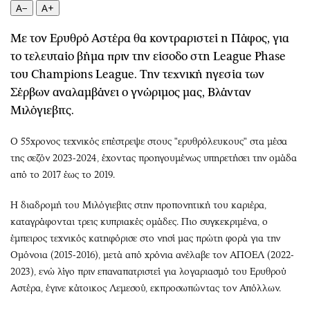
Περιβάλλον
Ταξίδια
A−
A+
Ελλάδα
Συνταγές
Με τον Ερυθρό Αστέρα θα κοντραριστεί η Πάφος, για
Κόσμος
Έξοδος
το τελευταίο βήμα πριν την είσοδο στη League Phase
Παράξενα
Media
του Champions League. Την τεχνική ηγεσία των
Πολιτισμός
Εκπομπές
Σέρβων αναλαμβάνει ο γνώριμος μας, Βλάνταν
Σινεμά
Wine routes
Μιλόγιεβιτς.
Θέατρο-Χορός
Podcasts
O 55χρονος τεχνικός επέστρεψε στους "ερυθρόλευκους" στα μέσα
Μουσική
Uncut
της σεζόν 2023-2024, έχοντας προηγουμένως υπηρετήσει την ομάδα
Εικαστικά
Προσφορές
από το 2017 έως το 2019.
Βιβλίο
Προσωπικότητες στην ''Κ''
Χειρόγραφα
Επιστολές
Η διαδρομή του Μιλόγιεβιτς στην προπονητική του καριέρα,
καταγράφονται τρεις κυπριακές ομάδες. Πιο συγκεκριμένα, ο
έμπειρος τεχνικός κατηφόρισε στο νησί μας πρώτη φορά για την
Ομόνοια (2015-2016), μετά από χρόνια ανέλαβε τον ΑΠΟΕΛ (2022-
2023), ενώ λίγο πριν επαναπατριστεί για λογαριασμό του Ερυθρού
Αστέρα, έγινε κάτοικος Λεμεσού, εκπροσωπώντας τον Απόλλων.