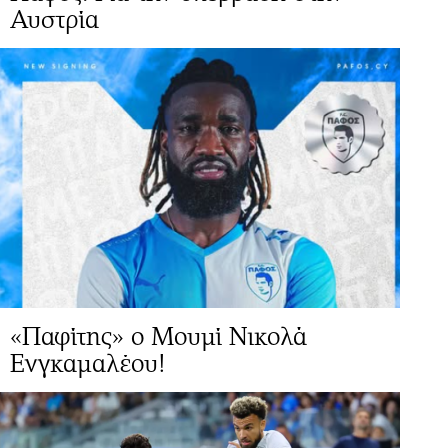
Αυστρία
«Παφίτης» ο Μουμί Νικολά
Ενγκαμαλέου!