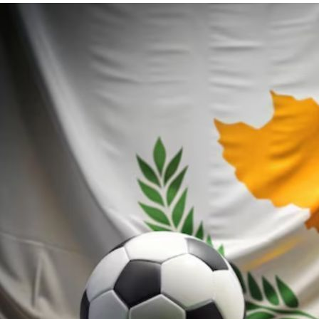
Υγεία
Αγγελίες
Ενοικιάζονται
Πωλούνται
Ζητούν εργασία
Θέσεις εργασίας
Geek
Νέα
Κινητά-tablets
Social
Αυτοκίνηση
Αφιερώματα
Πολιτική
Οικονομία
Γενικά
Αναδρομές