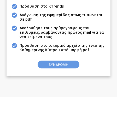
Ναυτιλία
Πρόσβαση στο KTrends
Περιβάλλον
Ανάγνωση της εφημερίδας όπως τυπώνεται
σε pdf
Ελλάδα
Κόσμος
Ακολούθησε τους αρθρογράφους που
επιθυμείς, λαμβάνοντας πρώτος mail για τα
Παράξενα
νέα κείμενά τους
Πολιτισμός
Πρόσβαση στο ιστορικό αρχείο της έντυπης
Σινεμά
Καθημερινής Κύπρου υπό μορφή pdf
Θέατρο-Χορός
ΣΥΝΔΡΟΜΗ
Μουσική
Εικαστικά
Βιβλίο
Χειρόγραφα
Απόψεις
Αρθρογραφία
The Hill