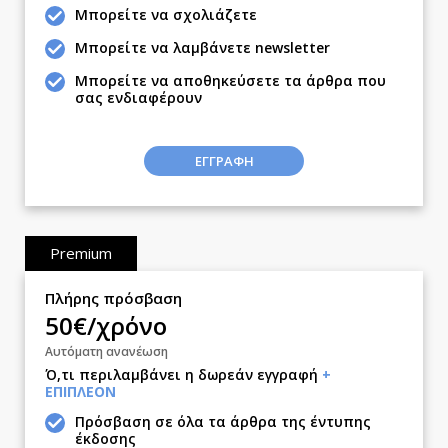
Δημοσκοπήσεις
Μπορείτε να σχολιάζετε
Διπλωματία
Μπορείτε να λαμβάνετε newsletter
Αθλητισμός
Μπορείτε να αποθηκεύσετε τα άρθρα που
Κύπρος
σας ενδιαφέρουν
Ελλάδα
Διεθνή
ΕΓΓΡΑΦΗ
Κληρώσεις Allwyn
Οικονομική
Οικονομία
Premium
Real Estate
Επιχειρήσεις
Πλήρης πρόσβαση
50€/χρόνο
Αγορές
Money Review
Αυτόματη ανανέωση
Ό,τι περιλαμβάνει η δωρεάν εγγραφή
+
AstroBank Properties
ΕΠΙΠΛΕΟΝ
Trends
Πρόσβαση σε όλα τα άρθρα της έντυπης
Ενέργεια
έκδοσης