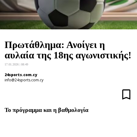
Πρόσωπα
Περιβάλλον
Good Life
Γυναίκα
Showbiz
Πρωτάθλημα: Ανοίγει η
Ταξίδια
αυλαία της 18ης αγωνιστικής!
Συνταγές
17.01.2026 | 08:49
Έξοδος
24sports.com.cy
Media
info@24sports.com.cy
Εκπομπές
Wine routes
Podcasts
Το πρόγραμμα και η βαθμολογία
Uncut
Προσφορές
Προσωπικότητες στην ''Κ''