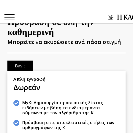
ΚΛΕΙΣΙΜΟ
Πρόσβαση σε όλη την
καθημερινή
Μπορείτε να ακυρώσετε ανά πάσα στιγμή
ΚΑΤΗΓΟΡΙΕΣ
ΣΥΝ
Basic
Κύπρος
Απλή εγγραφή
Παιδεία
Δωρεάν
Υγεία
Πολιτική
MyK: Δημιουργία προσωπικής λίστας
Βουλευτικές 2026
ειδήσεων με βάση τα ενδιαφέροντα
σύμφωνα με τον αλγόριθμο της Κ
Εκλογές 2024
Πρόσβαση στις αποκλειστικές στήλες των
Προεδρικές 2023
αρθρογράφων της Κ