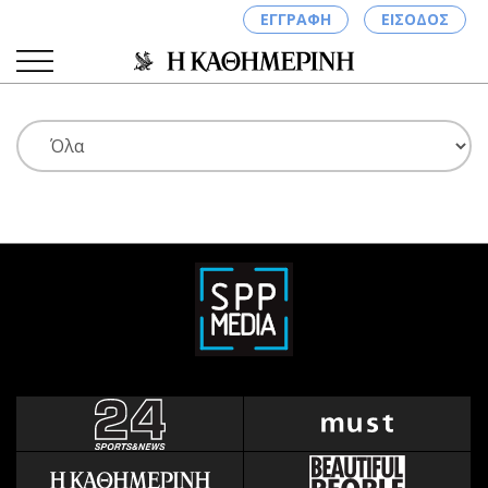
ΕΓΓΡΑΦΗ
ΕΙΣΟΔΟΣ
ΚΑΤΗΓΟΡΙΕΣ
ΣΥΝΔΕΣΗ
Κύπρος
Απόψεις
Παιδεία
Αρθρογραφία
Υγεία
The Hill
Πολιτική
Υγεία
Βουλευτικές 2026
Αγγελίες
Εκλογές 2024
Ενοικιάζονται
Προεδρικές 2023
Πωλούνται
Δημοσκοπήσεις
Ζητούν εργασία
Διπλωματία
Θέσεις εργασίας