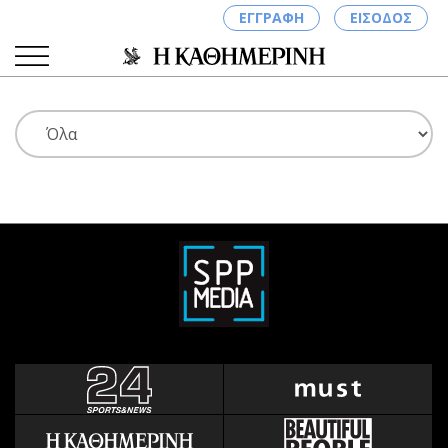
ΕΓΓΡΑΦΗ
ΕΙΣΟΔΟΣ
ΚΑΤΗΓΟΡΙΕΣ
ΣΥΝΔΕΣΗ
Κύπρος
Απόψεις
Παιδεία
Αρθρογραφία
Υγεία
The Hill
Πολιτική
Υγεία
Βουλευτικές 2026
Αγγελίες
Εκλογές 2024
Ενοικιάζονται
Προεδρικές 2023
Πωλούνται
Δημοσκοπήσεις
Ζητούν εργασία
Διπλωματία
Θέσεις εργασίας