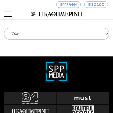
ΕΓΓΡΑΦΗ
ΕΙΣΟΔΟΣ
ΚΑΤΗΓΟΡΙΕΣ
ΣΥΝΔΕΣΗ
Κύπρος
Απόψεις
Παιδεία
Αρθρογραφία
Υγεία
The Hill
Πολιτική
Υγεία
Βουλευτικές 2026
Αγγελίες
Εκλογές 2024
Ενοικιάζονται
Προεδρικές 2023
Πωλούνται
Δημοσκοπήσεις
Ζητούν εργασία
Διπλωματία
Θέσεις εργασίας