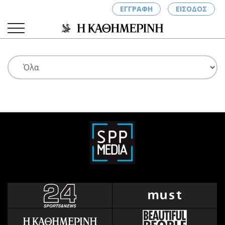
ΕΓΓΡΑΦΗ
ΕΙΣΟΔΟΣ
ΚΑΤΗΓΟΡΙΕΣ
ΣΥΝΔΕΣΗ
Κύπρος
Απόψεις
Παιδεία
Αρθρογραφία
Υγεία
The Hill
Πολιτική
Υγεία
Βουλευτικές 2026
Αγγελίες
Εκλογές 2024
Ενοικιάζονται
Προεδρικές 2023
Πωλούνται
Δημοσκοπήσεις
Ζητούν εργασία
Διπλωματία
Θέσεις εργασίας