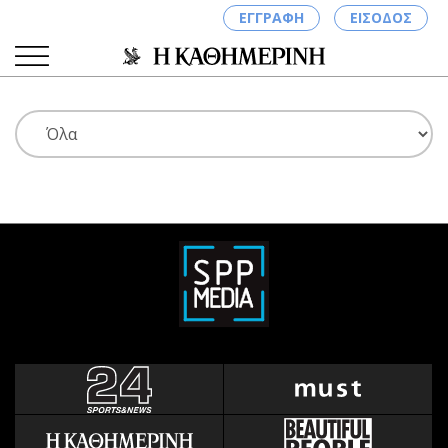
ΕΓΓΡΑΦΗ
ΕΙΣΟΔΟΣ
ΚΑΤΗΓΟΡΙΕΣ
ΣΥΝΔΕΣΗ
Κύπρος
Απόψεις
Παιδεία
Αρθρογραφία
Υγεία
The Hill
Πολιτική
Υγεία
Βουλευτικές 2026
Αγγελίες
Εκλογές 2024
Ενοικιάζονται
Προεδρικές 2023
Πωλούνται
Δημοσκοπήσεις
Ζητούν εργασία
Διπλωματία
Θέσεις εργασίας