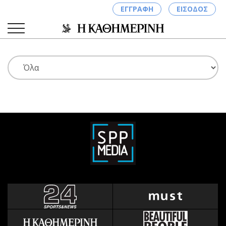
ΕΓΓΡΑΦΗ
ΕΙΣΟΔΟΣ
ΚΑΤΗΓΟΡΙΕΣ
ΣΥΝΔΕΣΗ
Κύπρος
Απόψεις
Παιδεία
Αρθρογραφία
Υγεία
The Hill
Πολιτική
Υγεία
Βουλευτικές 2026
Αγγελίες
Εκλογές 2024
Ενοικιάζονται
Προεδρικές 2023
Πωλούνται
Δημοσκοπήσεις
Ζητούν εργασία
Διπλωματία
Θέσεις εργασίας