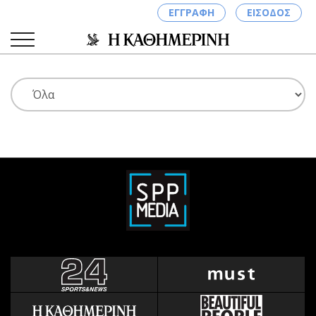
ΕΓΓΡΑΦΗ
ΕΙΣΟΔΟΣ
ΚΑΤΗΓΟΡΙΕΣ
ΣΥΝΔΕΣΗ
Κύπρος
Απόψεις
Παιδεία
Αρθρογραφία
Υγεία
The Hill
Πολιτική
Υγεία
Βουλευτικές 2026
Αγγελίες
Εκλογές 2024
Ενοικιάζονται
Προεδρικές 2023
Πωλούνται
Δημοσκοπήσεις
Ζητούν εργασία
Διπλωματία
Θέσεις εργασίας