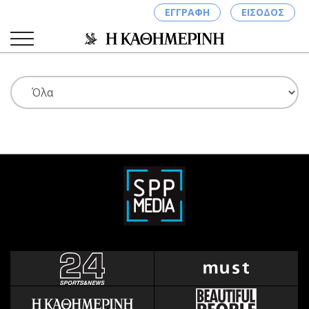
ΕΓΓΡΑΦΗ
ΕΙΣΟΔΟΣ
ΚΑΤΗΓΟΡΙΕΣ
ΣΥΝΔΕΣΗ
Κύπρος
Απόψεις
Παιδεία
Αρθρογραφία
Υγεία
The Hill
Πολιτική
Υγεία
Βουλευτικές 2026
Αγγελίες
Εκλογές 2024
Ενοικιάζονται
Προεδρικές 2023
Πωλούνται
Δημοσκοπήσεις
Ζητούν εργασία
Διπλωματία
Θέσεις εργασίας