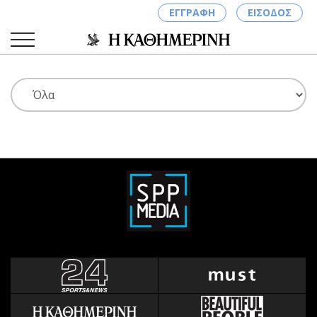
ΕΓΓΡΑΦΗ
ΕΙΣΟΔΟΣ
ΚΑΤΗΓΟΡΙΕΣ
ΣΥΝΔΕΣΗ
Κύπρος
Απόψεις
Παιδεία
Αρθρογραφία
Υγεία
The Hill
Πολιτική
Υγεία
Βουλευτικές 2026
Αγγελίες
Εκλογές 2024
Ενοικιάζονται
Προεδρικές 2023
Πωλούνται
Δημοσκοπήσεις
Ζητούν εργασία
Διπλωματία
Θέσεις εργασίας