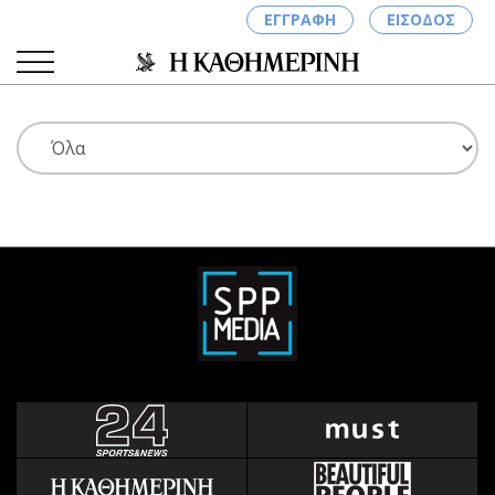
ΕΓΓΡΑΦΗ
ΕΙΣΟΔΟΣ
ΚΑΤΗΓΟΡΙΕΣ
ΣΥΝΔΕΣΗ
Κύπρος
Απόψεις
Παιδεία
Αρθρογραφία
Υγεία
The Hill
Πολιτική
Υγεία
Βουλευτικές 2026
Αγγελίες
Εκλογές 2024
Ενοικιάζονται
Προεδρικές 2023
Πωλούνται
Δημοσκοπήσεις
Ζητούν εργασία
Διπλωματία
Θέσεις εργασίας