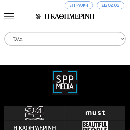
ΕΓΓΡΑΦΗ
ΕΙΣΟΔΟΣ
ΚΑΤΗΓΟΡΙΕΣ
ΣΥΝΔΕΣΗ
Κύπρος
Απόψεις
Παιδεία
Αρθρογραφία
Υγεία
The Hill
Πολιτική
Υγεία
Βουλευτικές 2026
Αγγελίες
Εκλογές 2024
Ενοικιάζονται
Προεδρικές 2023
Πωλούνται
Δημοσκοπήσεις
Ζητούν εργασία
Διπλωματία
Θέσεις εργασίας