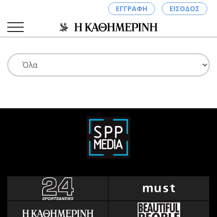
ΕΓΓΡΑΦΗ
ΕΙΣΟΔΟΣ
ΚΑΤΗΓΟΡΙΕΣ
ΣΥΝΔΕΣΗ
Κύπρος
Απόψεις
Παιδεία
Αρθρογραφία
Υγεία
The Hill
Πολιτική
Υγεία
Βουλευτικές 2026
Αγγελίες
Εκλογές 2024
Ενοικιάζονται
Προεδρικές 2023
Πωλούνται
Δημοσκοπήσεις
Ζητούν εργασία
Διπλωματία
Θέσεις εργασίας