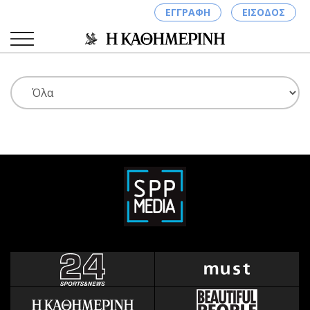
ΕΓΓΡΑΦΗ
ΕΙΣΟΔΟΣ
ΚΑΤΗΓΟΡΙΕΣ
ΣΥΝΔΕΣΗ
Κύπρος
Απόψεις
Παιδεία
Αρθρογραφία
Υγεία
The Hill
Πολιτική
Υγεία
Βουλευτικές 2026
Αγγελίες
Εκλογές 2024
Ενοικιάζονται
Προεδρικές 2023
Πωλούνται
Δημοσκοπήσεις
Ζητούν εργασία
Διπλωματία
Θέσεις εργασίας