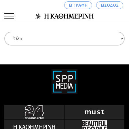
ΕΓΓΡΑΦΗ
ΕΙΣΟΔΟΣ
ΚΑΤΗΓΟΡΙΕΣ
ΣΥΝΔΕΣΗ
Κύπρος
Απόψεις
Παιδεία
Αρθρογραφία
Υγεία
The Hill
Πολιτική
Υγεία
Βουλευτικές 2026
Αγγελίες
Εκλογές 2024
Ενοικιάζονται
Προεδρικές 2023
Πωλούνται
Δημοσκοπήσεις
Ζητούν εργασία
Διπλωματία
Θέσεις εργασίας