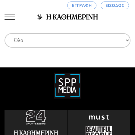
ΕΓΓΡΑΦΗ
ΕΙΣΟΔΟΣ
ΚΑΤΗΓΟΡΙΕΣ
ΣΥΝΔΕΣΗ
Κύπρος
Απόψεις
Παιδεία
Αρθρογραφία
Υγεία
The Hill
Πολιτική
Υγεία
Βουλευτικές 2026
Αγγελίες
Εκλογές 2024
Ενοικιάζονται
Προεδρικές 2023
Πωλούνται
Δημοσκοπήσεις
Ζητούν εργασία
Διπλωματία
Θέσεις εργασίας