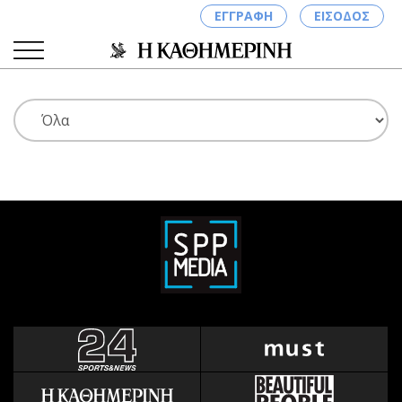
ΕΓΓΡΑΦΗ
ΕΙΣΟΔΟΣ
ΚΑΤΗΓΟΡΙΕΣ
ΣΥΝΔΕΣΗ
Κύπρος
Απόψεις
Παιδεία
Αρθρογραφία
Υγεία
The Hill
Πολιτική
Υγεία
Βουλευτικές 2026
Αγγελίες
Εκλογές 2024
Ενοικιάζονται
Προεδρικές 2023
Πωλούνται
Δημοσκοπήσεις
Ζητούν εργασία
Διπλωματία
Θέσεις εργασίας