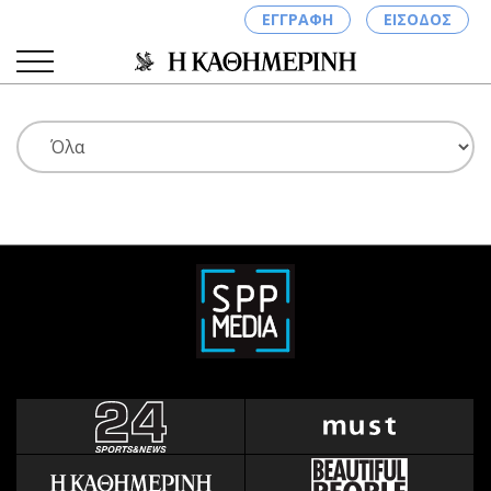
ΕΓΓΡΑΦΗ
ΕΙΣΟΔΟΣ
ΚΑΤΗΓΟΡΙΕΣ
ΣΥΝΔΕΣΗ
Κύπρος
Απόψεις
Παιδεία
Αρθρογραφία
Υγεία
The Hill
Πολιτική
Υγεία
Βουλευτικές 2026
Αγγελίες
Εκλογές 2024
Ενοικιάζονται
Προεδρικές 2023
Πωλούνται
Δημοσκοπήσεις
Ζητούν εργασία
Διπλωματία
Θέσεις εργασίας