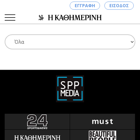
ΕΓΓΡΑΦΗ
ΕΙΣΟΔΟΣ
ΚΑΤΗΓΟΡΙΕΣ
ΣΥΝΔΕΣΗ
Κύπρος
Απόψεις
Παιδεία
Αρθρογραφία
Υγεία
The Hill
Πολιτική
Υγεία
Βουλευτικές 2026
Αγγελίες
Εκλογές 2024
Ενοικιάζονται
Προεδρικές 2023
Πωλούνται
Δημοσκοπήσεις
Ζητούν εργασία
Διπλωματία
Θέσεις εργασίας