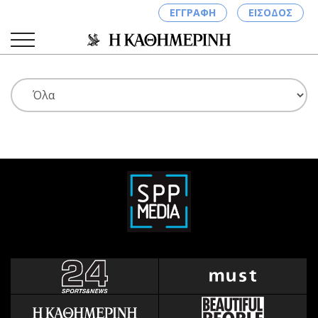
ΕΓΓΡΑΦΗ
ΕΙΣΟΔΟΣ
ΚΑΤΗΓΟΡΙΕΣ
ΣΥΝΔΕΣΗ
Κύπρος
Απόψεις
Παιδεία
Αρθρογραφία
Υγεία
The Hill
Πολιτική
Υγεία
Βουλευτικές 2026
Αγγελίες
Εκλογές 2024
Ενοικιάζονται
Προεδρικές 2023
Πωλούνται
Δημοσκοπήσεις
Ζητούν εργασία
Διπλωματία
Θέσεις εργασίας