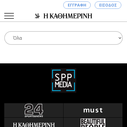
ΕΓΓΡΑΦΗ
ΕΙΣΟΔΟΣ
ΚΑΤΗΓΟΡΙΕΣ
ΣΥΝΔΕΣΗ
Κύπρος
Απόψεις
Παιδεία
Αρθρογραφία
Υγεία
The Hill
Πολιτική
Υγεία
Βουλευτικές 2026
Αγγελίες
Εκλογές 2024
Ενοικιάζονται
Προεδρικές 2023
Πωλούνται
Δημοσκοπήσεις
Ζητούν εργασία
Διπλωματία
Θέσεις εργασίας