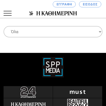
ΕΓΓΡΑΦΗ
ΕΙΣΟΔΟΣ
ΚΑΤΗΓΟΡΙΕΣ
ΣΥΝΔΕΣΗ
Κύπρος
Απόψεις
Παιδεία
Αρθρογραφία
Υγεία
The Hill
Πολιτική
Υγεία
Βουλευτικές 2026
Αγγελίες
Εκλογές 2024
Ενοικιάζονται
Προεδρικές 2023
Πωλούνται
Δημοσκοπήσεις
Ζητούν εργασία
Διπλωματία
Θέσεις εργασίας