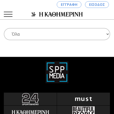
ΕΓΓΡΑΦΗ
ΕΙΣΟΔΟΣ
ΚΑΤΗΓΟΡΙΕΣ
ΣΥΝΔΕΣΗ
Κύπρος
Απόψεις
Παιδεία
Αρθρογραφία
Υγεία
The Hill
Πολιτική
Υγεία
Βουλευτικές 2026
Αγγελίες
Εκλογές 2024
Ενοικιάζονται
Προεδρικές 2023
Πωλούνται
Δημοσκοπήσεις
Ζητούν εργασία
Διπλωματία
Θέσεις εργασίας