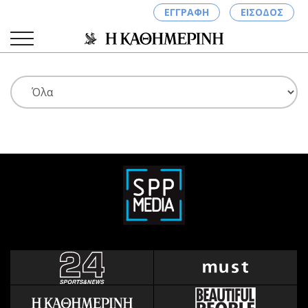
ΕΓΓΡΑΦΗ
ΕΙΣΟΔΟΣ
ΚΑΤΗΓΟΡΙΕΣ
ΣΥΝΔΕΣΗ
Κύπρος
Απόψεις
Παιδεία
Αρθρογραφία
Υγεία
The Hill
Πολιτική
Υγεία
Βουλευτικές 2026
Αγγελίες
Εκλογές 2024
Ενοικιάζονται
Προεδρικές 2023
Πωλούνται
Δημοσκοπήσεις
Ζητούν εργασία
Διπλωματία
Θέσεις εργασίας