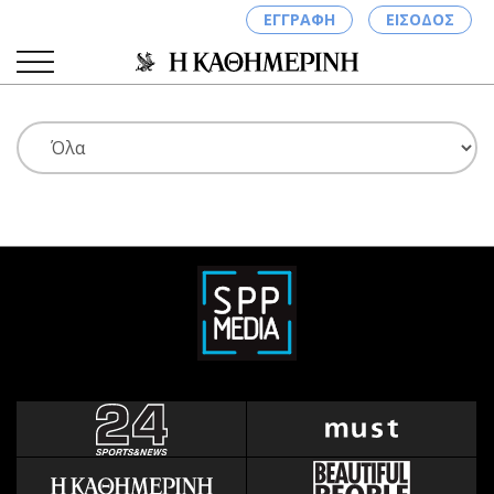
ΕΓΓΡΑΦΗ
ΕΙΣΟΔΟΣ
ΚΑΤΗΓΟΡΙΕΣ
ΣΥΝΔΕΣΗ
Κύπρος
Απόψεις
Παιδεία
Αρθρογραφία
Υγεία
The Hill
Πολιτική
Υγεία
Βουλευτικές 2026
Αγγελίες
Εκλογές 2024
Ενοικιάζονται
Προεδρικές 2023
Πωλούνται
Δημοσκοπήσεις
Ζητούν εργασία
Διπλωματία
Θέσεις εργασίας