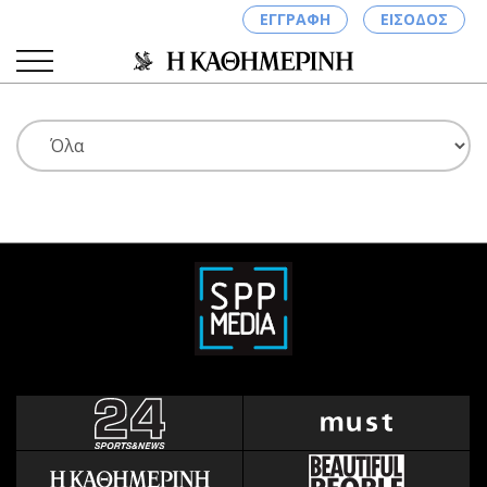
ΕΓΓΡΑΦΗ
ΕΙΣΟΔΟΣ
ΚΑΤΗΓΟΡΙΕΣ
ΣΥΝΔΕΣΗ
Κύπρος
Απόψεις
Παιδεία
Αρθρογραφία
Υγεία
The Hill
Πολιτική
Υγεία
Βουλευτικές 2026
Αγγελίες
Εκλογές 2024
Ενοικιάζονται
Προεδρικές 2023
Πωλούνται
Δημοσκοπήσεις
Ζητούν εργασία
Διπλωματία
Θέσεις εργασίας