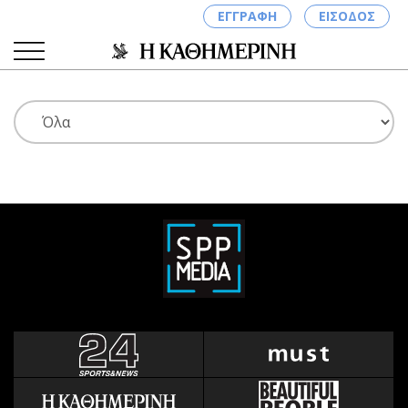
ΕΓΓΡΑΦΗ
ΕΙΣΟΔΟΣ
ΚΑΤΗΓΟΡΙΕΣ
ΣΥΝΔΕΣΗ
Κύπρος
Απόψεις
Παιδεία
Αρθρογραφία
Υγεία
The Hill
Πολιτική
Υγεία
Βουλευτικές 2026
Αγγελίες
Εκλογές 2024
Ενοικιάζονται
Προεδρικές 2023
Πωλούνται
Δημοσκοπήσεις
Ζητούν εργασία
Διπλωματία
Θέσεις εργασίας