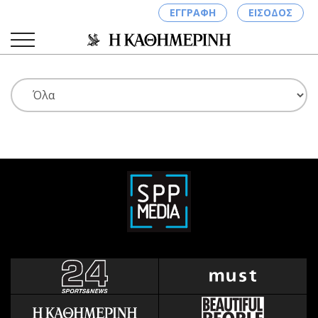
ΕΓΓΡΑΦΗ
ΕΙΣΟΔΟΣ
ΚΑΤΗΓΟΡΙΕΣ
ΣΥΝΔΕΣΗ
Κύπρος
Απόψεις
Παιδεία
Αρθρογραφία
Υγεία
The Hill
Πολιτική
Υγεία
Βουλευτικές 2026
Αγγελίες
Εκλογές 2024
Ενοικιάζονται
Προεδρικές 2023
Πωλούνται
Δημοσκοπήσεις
Ζητούν εργασία
Διπλωματία
Θέσεις εργασίας