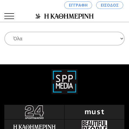
ΕΓΓΡΑΦΗ
ΕΙΣΟΔΟΣ
ΚΑΤΗΓΟΡΙΕΣ
ΣΥΝΔΕΣΗ
Κύπρος
Απόψεις
Παιδεία
Αρθρογραφία
Υγεία
The Hill
Πολιτική
Υγεία
Βουλευτικές 2026
Αγγελίες
Εκλογές 2024
Ενοικιάζονται
Προεδρικές 2023
Πωλούνται
Δημοσκοπήσεις
Ζητούν εργασία
Διπλωματία
Θέσεις εργασίας