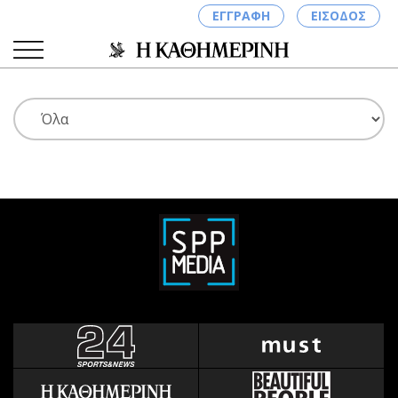
ΕΓΓΡΑΦΗ
ΕΙΣΟΔΟΣ
ΚΑΤΗΓΟΡΙΕΣ
ΣΥΝΔΕΣΗ
Κύπρος
Απόψεις
Παιδεία
Αρθρογραφία
Υγεία
The Hill
Πολιτική
Υγεία
Βουλευτικές 2026
Αγγελίες
Εκλογές 2024
Ενοικιάζονται
Προεδρικές 2023
Πωλούνται
Δημοσκοπήσεις
Ζητούν εργασία
Διπλωματία
Θέσεις εργασίας