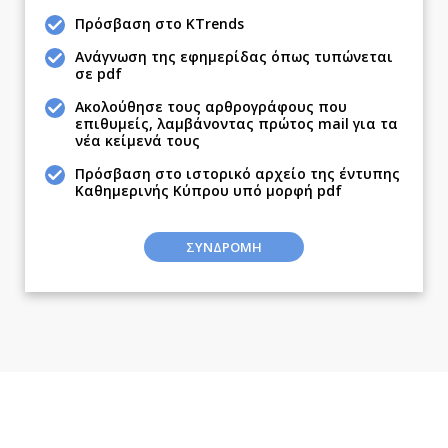
Ναυτιλία
Πρόσβαση στο KTrends
Περιβάλλον
Ανάγνωση της εφημερίδας όπως τυπώνεται
σε pdf
Ελλάδα
Κόσμος
Ακολούθησε τους αρθρογράφους που
επιθυμείς, λαμβάνοντας πρώτος mail για τα
Παράξενα
νέα κείμενά τους
Πολιτισμός
Πρόσβαση στο ιστορικό αρχείο της έντυπης
Σινεμά
Καθημερινής Κύπρου υπό μορφή pdf
Θέατρο-Χορός
ΣΥΝΔΡΟΜΗ
Μουσική
Εικαστικά
Βιβλίο
Χειρόγραφα
Απόψεις
Αρθρογραφία
The Hill