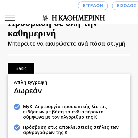
ΚΛΕΙΣΙΜΟ
ΕΓΓΡΑΦΗ
ΕΙΣΟΔΟΣ
Πρόσβαση σε όλη την
καθημερινή
Μπορείτε να ακυρώσετε ανά πάσα στιγμή
ΚΑΤΗΓΟΡΙΕΣ
ΣΥΝΔΕΣΗ
Basic
Κύπρος
Απλή εγγραφή
Παιδεία
Δωρεάν
Υγεία
Πολιτική
MyK: Δημιουργία προσωπικής λίστας
Βουλευτικές 2026
ειδήσεων με βάση τα ενδιαφέροντα
σύμφωνα με τον αλγόριθμο της Κ
Εκλογές 2024
Πρόσβαση στις αποκλειστικές στήλες των
Προεδρικές 2023
αρθρογράφων της Κ