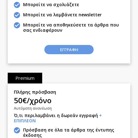
Δημοσκοπήσεις
Μπορείτε να σχολιάζετε
Διπλωματία
Μπορείτε να λαμβάνετε newsletter
Αθλητισμός
Μπορείτε να αποθηκεύσετε τα άρθρα που
Κύπρος
σας ενδιαφέρουν
Ελλάδα
Διεθνή
ΕΓΓΡΑΦΗ
Κληρώσεις Allwyn
Οικονομική
Οικονομία
Premium
Real Estate
Επιχειρήσεις
Πλήρης πρόσβαση
50€/χρόνο
Αγορές
Money Review
Αυτόματη ανανέωση
Ό,τι περιλαμβάνει η δωρεάν εγγραφή
+
AstroBank Properties
ΕΠΙΠΛΕΟΝ
Trends
Πρόσβαση σε όλα τα άρθρα της έντυπης
Ενέργεια
έκδοσης