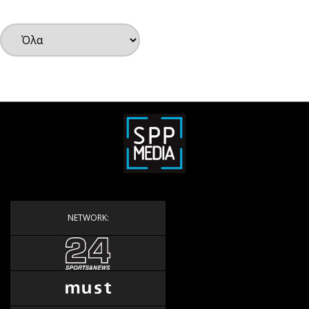
Υγεία
Αγγελίες
Ενοικιάζονται
Πωλούνται
Ζητούν εργασία
Θέσεις εργασίας
Geek
Νέα
Κινητά-tablets
Social
Αυτοκίνηση
NETWORK:
Αφιερώματα
Πολιτική
Οικονομία
Γενικά
Αναδρομές