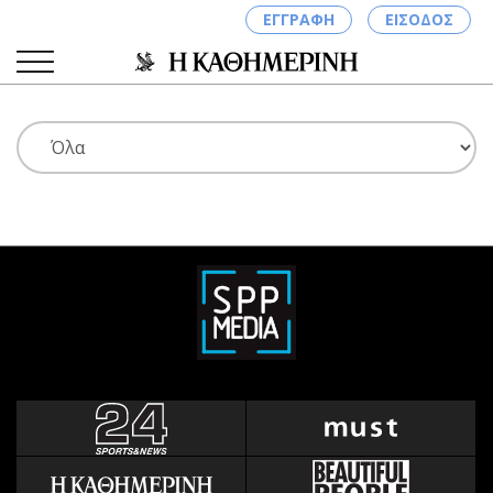
ΕΓΓΡΑΦΗ
ΕΙΣΟΔΟΣ
ΚΑΤΗΓΟΡΙΕΣ
ΣΥΝΔΕΣΗ
Κύπρος
Απόψεις
Παιδεία
Αρθρογραφία
Υγεία
The Hill
Πολιτική
Υγεία
Βουλευτικές 2026
Αγγελίες
Εκλογές 2024
Ενοικιάζονται
Προεδρικές 2023
Πωλούνται
Δημοσκοπήσεις
Ζητούν εργασία
Διπλωματία
Θέσεις εργασίας