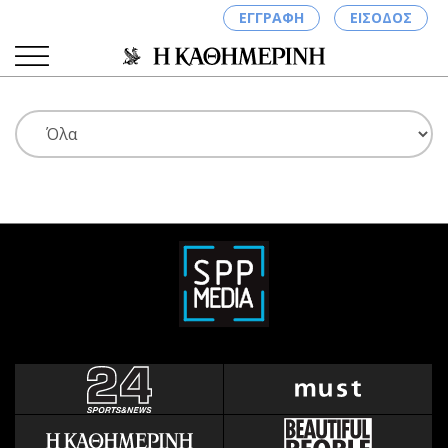
ΕΓΓΡΑΦΗ
ΕΙΣΟΔΟΣ
ΚΑΤΗΓΟΡΙΕΣ
ΣΥΝΔΕΣΗ
Κύπρος
Απόψεις
Παιδεία
Αρθρογραφία
Υγεία
The Hill
Πολιτική
Υγεία
Βουλευτικές 2026
Αγγελίες
Εκλογές 2024
Ενοικιάζονται
Προεδρικές 2023
Πωλούνται
Δημοσκοπήσεις
Ζητούν εργασία
Διπλωματία
Θέσεις εργασίας