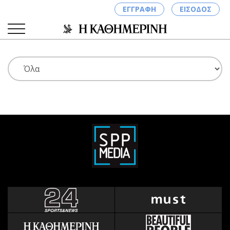
ΕΓΓΡΑΦΗ
ΕΙΣΟΔΟΣ
ΚΑΤΗΓΟΡΙΕΣ
ΣΥΝΔΕΣΗ
Κύπρος
Απόψεις
Παιδεία
Αρθρογραφία
Υγεία
The Hill
Πολιτική
Υγεία
Βουλευτικές 2026
Αγγελίες
Εκλογές 2024
Ενοικιάζονται
Προεδρικές 2023
Πωλούνται
Δημοσκοπήσεις
Ζητούν εργασία
Διπλωματία
Θέσεις εργασίας