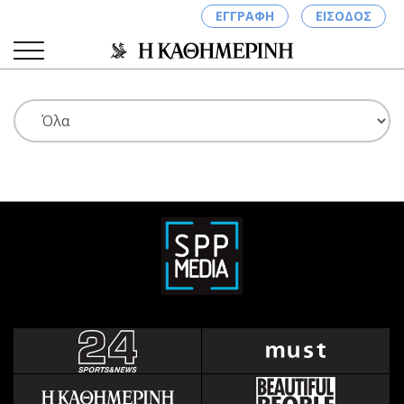
ΕΓΓΡΑΦΗ
ΕΙΣΟΔΟΣ
ΚΑΤΗΓΟΡΙΕΣ
ΣΥΝΔΕΣΗ
Κύπρος
Απόψεις
Παιδεία
Αρθρογραφία
Υγεία
The Hill
Πολιτική
Υγεία
Βουλευτικές 2026
Αγγελίες
Εκλογές 2024
Ενοικιάζονται
Προεδρικές 2023
Πωλούνται
Δημοσκοπήσεις
Ζητούν εργασία
Διπλωματία
Θέσεις εργασίας