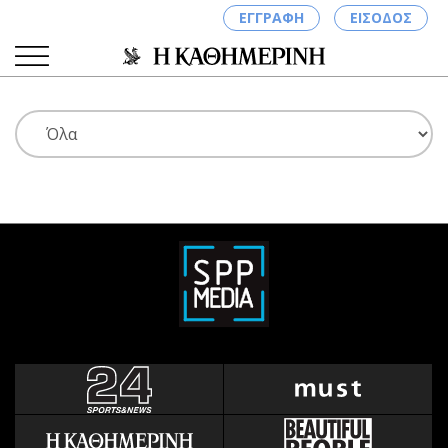
ΕΓΓΡΑΦΗ
ΕΙΣΟΔΟΣ
ΚΑΤΗΓΟΡΙΕΣ
ΣΥΝΔΕΣΗ
Κύπρος
Απόψεις
Παιδεία
Αρθρογραφία
Υγεία
The Hill
Πολιτική
Υγεία
Βουλευτικές 2026
Αγγελίες
Εκλογές 2024
Ενοικιάζονται
Προεδρικές 2023
Πωλούνται
Δημοσκοπήσεις
Ζητούν εργασία
Διπλωματία
Θέσεις εργασίας