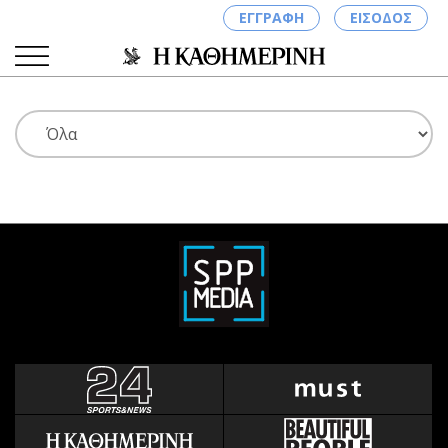
ΕΓΓΡΑΦΗ
ΕΙΣΟΔΟΣ
ΚΑΤΗΓΟΡΙΕΣ
ΣΥΝΔΕΣΗ
Κύπρος
Απόψεις
Παιδεία
Αρθρογραφία
Υγεία
The Hill
Πολιτική
Υγεία
Βουλευτικές 2026
Αγγελίες
Εκλογές 2024
Ενοικιάζονται
Προεδρικές 2023
Πωλούνται
Δημοσκοπήσεις
Ζητούν εργασία
Διπλωματία
Θέσεις εργασίας