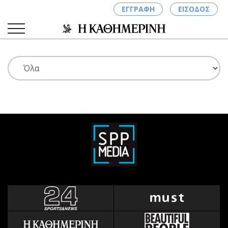
ΕΓΓΡΑΦΗ
ΕΙΣΟΔΟΣ
ΚΑΤΗΓΟΡΙΕΣ
ΣΥΝΔΕΣΗ
Κύπρος
Απόψεις
Παιδεία
Αρθρογραφία
Υγεία
The Hill
Πολιτική
Υγεία
Βουλευτικές 2026
Αγγελίες
Εκλογές 2024
Ενοικιάζονται
Προεδρικές 2023
Πωλούνται
Δημοσκοπήσεις
Ζητούν εργασία
Διπλωματία
Θέσεις εργασίας