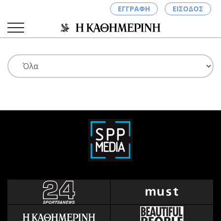
ΕΓΓΡΑΦΗ
ΕΙΣΟΔΟΣ
ΚΑΤΗΓΟΡΙΕΣ
ΣΥΝΔΕΣΗ
Κύπρος
Απόψεις
Παιδεία
Αρθρογραφία
Υγεία
The Hill
Πολιτική
Υγεία
Βουλευτικές 2026
Αγγελίες
Εκλογές 2024
Ενοικιάζονται
Προεδρικές 2023
Πωλούνται
Δημοσκοπήσεις
Ζητούν εργασία
Διπλωματία
Θέσεις εργασίας