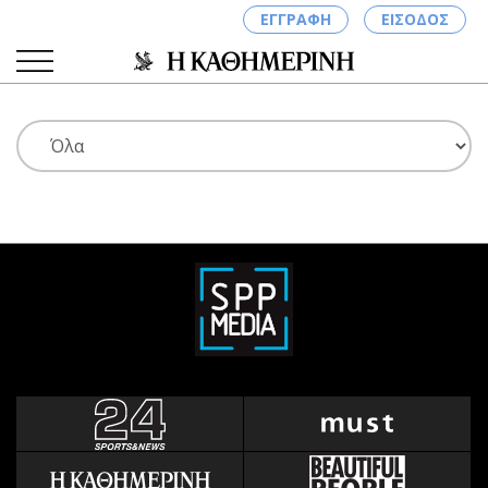
ΕΓΓΡΑΦΗ
ΕΙΣΟΔΟΣ
ΚΑΤΗΓΟΡΙΕΣ
ΣΥΝΔΕΣΗ
Κύπρος
Απόψεις
Παιδεία
Αρθρογραφία
Υγεία
The Hill
Πολιτική
Υγεία
Βουλευτικές 2026
Αγγελίες
Εκλογές 2024
Ενοικιάζονται
Προεδρικές 2023
Πωλούνται
Δημοσκοπήσεις
Ζητούν εργασία
Διπλωματία
Θέσεις εργασίας