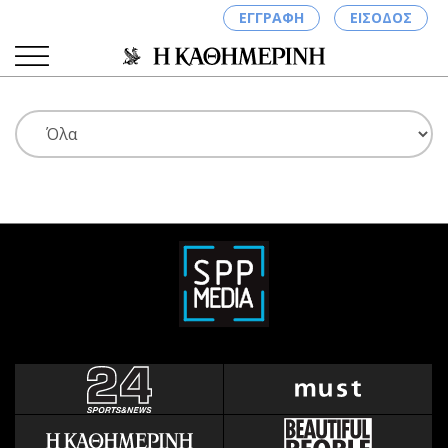
ΕΓΓΡΑΦΗ
ΕΙΣΟΔΟΣ
ΚΑΤΗΓΟΡΙΕΣ
ΣΥΝΔΕΣΗ
Κύπρος
Απόψεις
Παιδεία
Αρθρογραφία
Υγεία
The Hill
Πολιτική
Υγεία
Βουλευτικές 2026
Αγγελίες
Εκλογές 2024
Ενοικιάζονται
Προεδρικές 2023
Πωλούνται
Δημοσκοπήσεις
Ζητούν εργασία
Διπλωματία
Θέσεις εργασίας