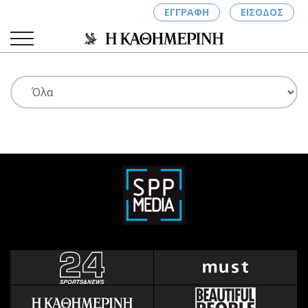
ΕΓΓΡΑΦΗ
ΕΙΣΟΔΟΣ
ΚΑΤΗΓΟΡΙΕΣ
ΣΥΝΔΕΣΗ
Κύπρος
Απόψεις
Παιδεία
Αρθρογραφία
Υγεία
The Hill
Πολιτική
Υγεία
Βουλευτικές 2026
Αγγελίες
Εκλογές 2024
Ενοικιάζονται
Προεδρικές 2023
Πωλούνται
Δημοσκοπήσεις
Ζητούν εργασία
Διπλωματία
Θέσεις εργασίας